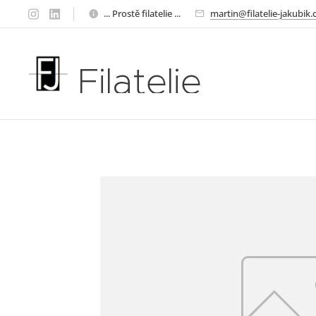
... Prostě filatelie ...
martin@filatelie-jakubik.
Filatelie
Jakubík