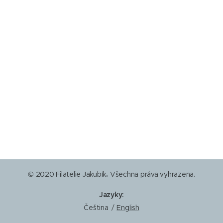
© 2020 Filatelie Jakubík
.
Všechna práva vyhrazena.
Jazyky
Čeština
English