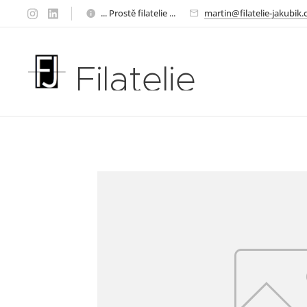
... Prostě filatelie ...
martin@filatelie-jakubik.
Filatelie
Jakubík