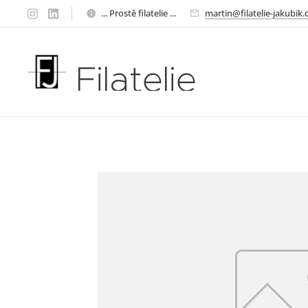
... Prostě filatelie ...
martin@filatelie-jakubik.
Filatelie
Jakubík