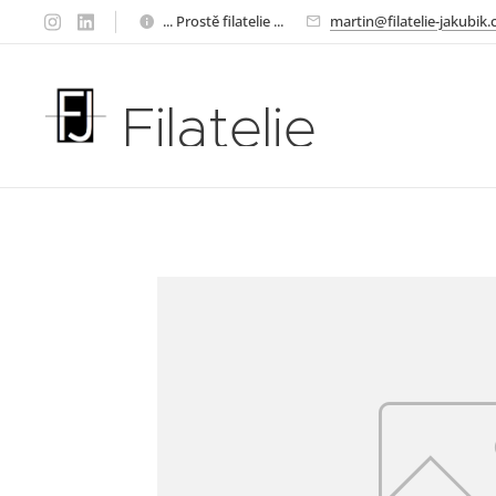
... Prostě filatelie ...
martin@filatelie-jakubik.
Filatelie
Jakubík