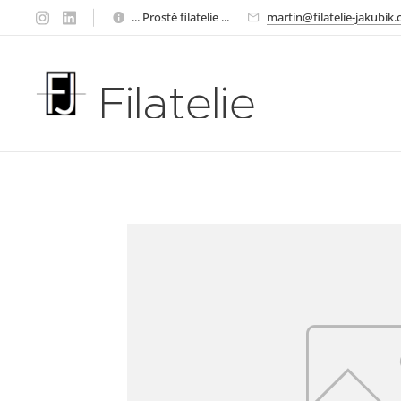
... Prostě filatelie ...
martin@filatelie-jakubik.
Filatelie
Jakubík