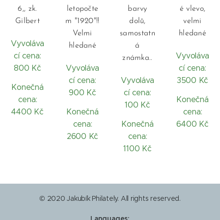
6,, zk.
letopočte
barvy
é vlevo,
Gilbert
m "1920"!!
dolů,
velmi
Velmi
samostatn
hledané
Vyvoláva
hledané
á
cí cena:
Vyvoláva
známka..
800 Kč
Vyvoláva
cí cena:
cí cena:
Vyvoláva
3500 Kč
Konečná
900 Kč
cí cena:
cena:
Konečná
100 Kč
4400 Kč
Konečná
cena:
cena:
Konečná
6400 Kč
2600 Kč
cena:
1100 Kč
© 2020 Jakubík Philately. All rights reserved.
Languages