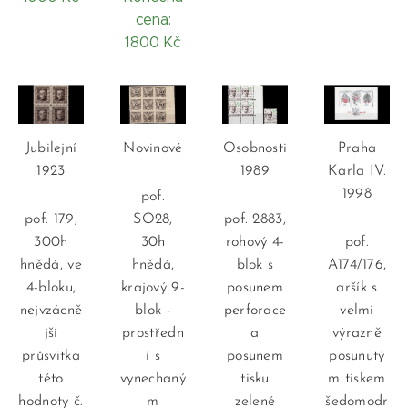
cena:
1800 Kč
Jubilejní
Novinové
Osobnosti
Praha
1923
1989
Karla IV.
1998
pof.
pof. 179,
SO28,
pof. 2883,
300h
30h
rohový 4-
pof.
hnědá, ve
hnědá,
blok s
A174/176,
4-bloku,
krajový 9-
posunem
aršík s
nejvzácně
blok -
perforace
velmi
jší
prostředn
a
výrazně
průsvitka
í s
posunem
posunutý
této
vynechaný
tisku
m tiskem
hodnoty č.
m
zelené
šedomodr