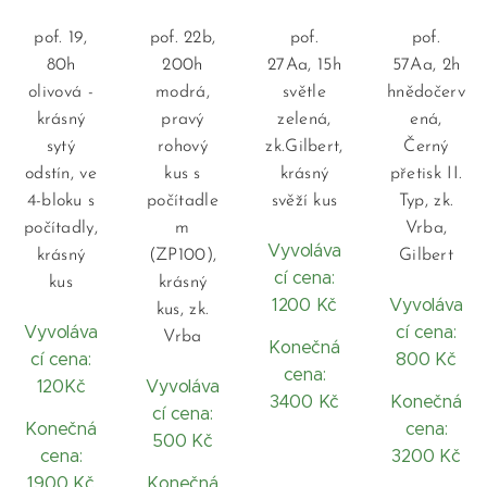
pof. 19,
pof. 22b,
pof.
pof.
80h
200h
27Aa, 15h
57Aa, 2h
olivová -
modrá,
světle
hnědočerv
krásný
pravý
zelená,
ená,
sytý
rohový
zk.Gilbert,
Černý
odstín, ve
kus s
krásný
přetisk II.
4-bloku s
počítadle
svěží kus
Typ, zk.
počítadly,
m
Vrba,
Vyvoláva
krásný
(ZP100),
Gilbert
cí cena:
kus
krásný
1200 Kč
Vyvoláva
kus, zk.
Vyvoláva
cí cena:
Vrba
Konečná
cí cena:
800 Kč
cena:
120Kč
Vyvoláva
3400 Kč
Konečná
cí cena:
Konečná
cena:
500 Kč
cena:
3200 Kč
1900 Kč
Konečná