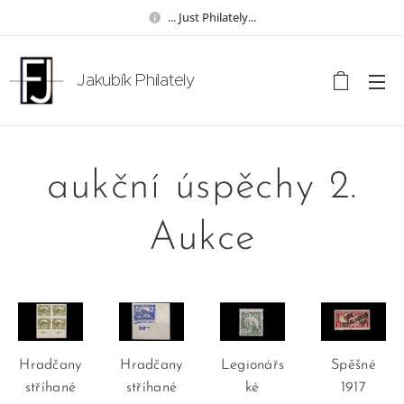
... Just Philately...
Jakubík Philately
aukční úspěchy 2.
Aukce
Hradčany
Hradčany
Legionářs
Spěšné
stříhané
stříhané
ké
1917